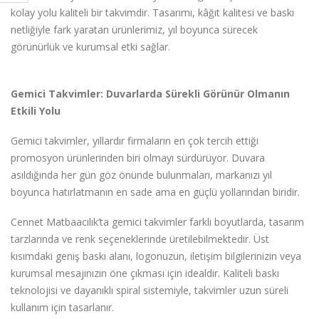
kolay yolu kaliteli bir takvimdir. Tasarımı, kâğıt kalitesi ve baskı
netliğiyle fark yaratan ürünlerimiz, yıl boyunca sürecek
görünürlük ve kurumsal etki sağlar.
Gemici Takvimler: Duvarlarda Sürekli Görünür Olmanın
Etkili Yolu
Gemici takvimler, yıllardır firmaların en çok tercih ettiği
promosyon ürünlerinden biri olmayı sürdürüyor. Duvara
asıldığında her gün göz önünde bulunmaları, markanızı yıl
boyunca hatırlatmanın en sade ama en güçlü yollarından biridir.
Cennet Matbaacılık’ta gemici takvimler farklı boyutlarda, tasarım
tarzlarında ve renk seçeneklerinde üretilebilmektedir. Üst
kısımdaki geniş baskı alanı, logonuzun, iletişim bilgilerinizin veya
kurumsal mesajınızın öne çıkması için idealdir. Kaliteli baskı
teknolojisi ve dayanıklı spiral sistemiyle, takvimler uzun süreli
kullanım için tasarlanır.