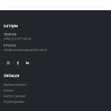
İLETİŞİM
TELEFON:
(+90) 212 577 00 26
E-POSTA:
info@cennetmatbaacilik.com.tr
ÜRÜNLER
Matbaa Ürünleri
Kutular
Karton Çantalar
Promosyonlar