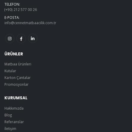
TELEFON:
(+90) 212 577 00 26
E-POSTA:
info@cennetmatbaacilik.com.tr
ÜRÜNLER
Matbaa Ürünleri
Kutular
Karton Çantalar
Promosyonlar
KURUMSAL
Hakkımızda
Blog
Referanslar
İletişim