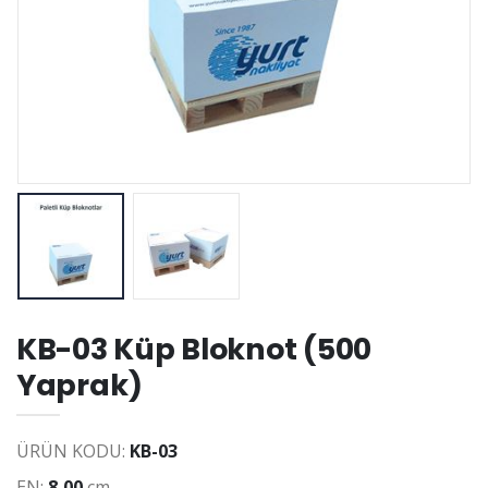
KB-03 Küp Bloknot (500
Yaprak)
ÜRÜN KODU:
KB-03
EN:
8,00
cm