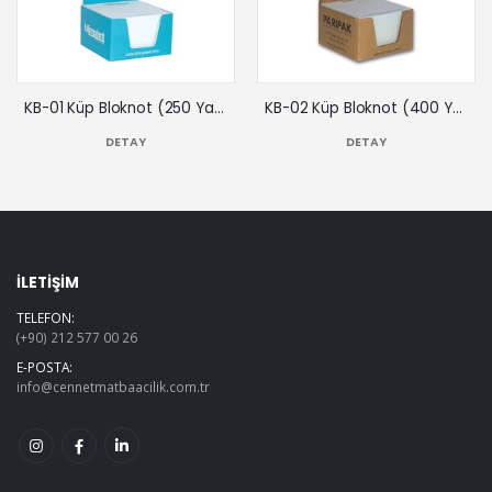
KB-01 Küp Bloknot (250 Yaprak)
KB-02 Küp Bloknot (400 Yaprak)
DETAY
DETAY
İLETİŞİM
TELEFON:
(+90) 212 577 00 26
E-POSTA:
info@cennetmatbaacilik.com.tr