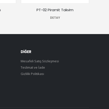
m
PT-02 Piramit Takvim
DETAY
DİĞER
Mesafeli Satış Sözleşmesi
Teslimat ve İade
Gizlilik Politikası