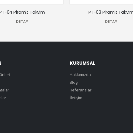
PT-04 Piramit Takvim
PT-03 Piramit Takvi
DETAY
DETAY
R
KURUMSAL
ünleri
Hakkımızda
Blog
talar
Referanslar
lar
İletişim