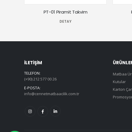
PT-01 Piramit Takvim
DETAY
İLETİŞİM
ÜRÜNLE
TELEFON:
Matbaa Ür
(+90) 212 577 00 26
Kutular
E-POSTA:
Karton Çan
info@cennetmatbaacilik.com.tr
Promosyon