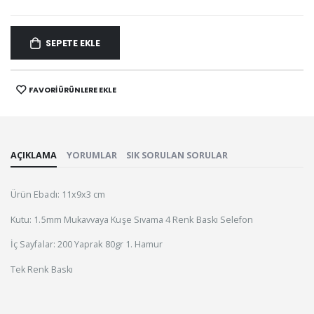
SEPETE EKLE
FAVORİ ÜRÜNLERE EKLE
AÇIKLAMA
YORUMLAR
SIK SORULAN SORULAR
Ürün Ebadı: 11x9x3 cm
Kutu: 1.5mm Mukavvaya Kuşe Sıvama 4 Renk Baskı Selefon
İç Sayfalar: 200 Yaprak 80gr 1. Hamur
Tek Renk Baskı